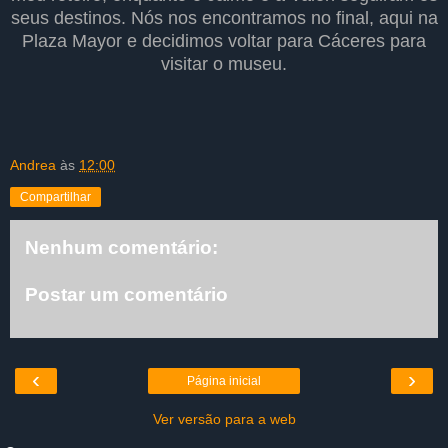
seus destinos. Nós nos encontramos no final, aqui na
Plaza Mayor e decidimos voltar para Cáceres para
visitar o museu.
Andrea
às
12:00
Compartilhar
Nenhum comentário:
Postar um comentário
‹
›
Página inicial
Ver versão para a web