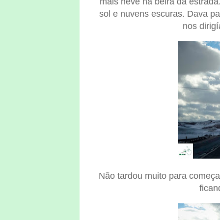
mais neve na beira da estrada
sol e nuvens escuras. Dava pa
nos dirig
Não tardou muito para começar 
fican