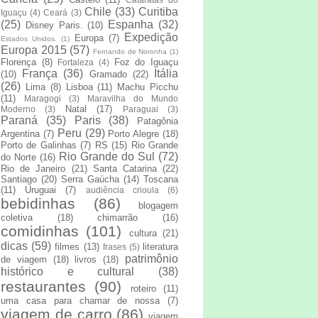
Chile
(33)
Curitiba
Iguaçu
(4)
Ceará
(3)
(25)
Espanha
(32)
Disney Paris.
(10)
Expedição
Europa
(7)
Estados Unidos.
(1)
Europa 2015
(57)
Fernando de Noronha
(1)
Florença
(8)
Foz do Iguaçu
Fortaleza
(4)
França
(36)
Itália
(10)
Gramado
(22)
(26)
Lima
(8)
Lisboa
(11)
Machu Picchu
(11)
Maragogi
(3)
Maravilha do Mundo
Natal
(17)
Moderno
(3)
Paraguai
(3)
Paraná
(35)
Paris
(38)
Patagônia
Peru
(29)
Argentina
(7)
Porto Alegre
(18)
Porto de Galinhas
(7)
RS
(15)
Rio Grande
Rio Grande do Sul
(72)
do Norte
(16)
Rio de Janeiro
(21)
Santa Catarina
(22)
Santiago
(20)
Serra Gaúcha
(14)
Toscana
(11)
Uruguai
(7)
audiência crioula
(6)
bebidinhas
(86)
blogagem
coletiva
(18)
chimarrão
(16)
comidinhas
(101)
cultura
(21)
dicas
(59)
filmes
(13)
literatura
frases
(5)
patrimônio
de viagem
(18)
livros
(18)
histórico e cultural
(38)
restaurantes
(90)
roteiro
(11)
uma casa para chamar de nossa
(7)
viagem de carro
(86)
viagem