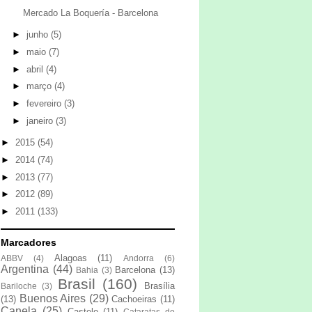
Mercado La Boquería - Barcelona
►
junho
(5)
►
maio
(7)
►
abril
(4)
►
março
(4)
►
fevereiro
(3)
►
janeiro
(3)
►
2015
(54)
►
2014
(74)
►
2013
(77)
►
2012
(89)
►
2011
(133)
Marcadores
Alagoas
(11)
ABBV
(4)
Andorra
(6)
Argentina
(44)
Barcelona
(13)
Bahia
(3)
Brasil
(160)
Brasília
Bariloche
(3)
Buenos Aires
(29)
(13)
Cachoeiras
(11)
Canela
(25)
Castelo
(11)
Cataratas do