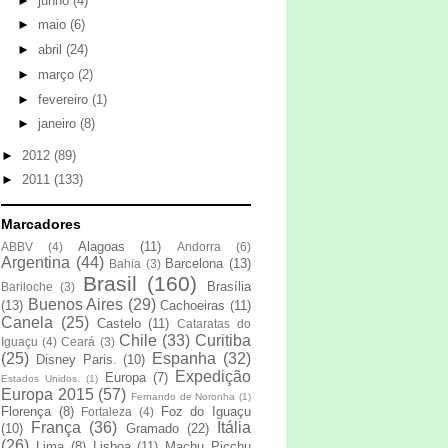
►
junho
(4)
►
maio
(6)
►
abril
(24)
►
março
(2)
►
fevereiro
(1)
►
janeiro
(8)
►
2012
(89)
►
2011
(133)
Marcadores
Alagoas
(11)
ABBV
(4)
Andorra
(6)
Argentina
(44)
Barcelona
(13)
Bahia
(3)
Brasil
(160)
Brasília
Bariloche
(3)
Buenos Aires
(29)
(13)
Cachoeiras
(11)
Canela
(25)
Castelo
(11)
Cataratas do
Chile
(33)
Curitiba
Iguaçu
(4)
Ceará
(3)
(25)
Espanha
(32)
Disney Paris.
(10)
Expedição
Europa
(7)
Estados Unidos.
(1)
Europa 2015
(57)
Fernando de Noronha
(1)
Florença
(8)
Foz do Iguaçu
Fortaleza
(4)
França
(36)
Itália
(10)
Gramado
(22)
(26)
Lima
(8)
Lisboa
(11)
Machu Picchu