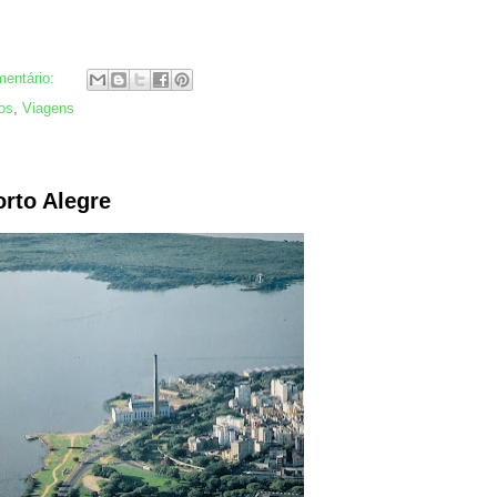
entário:
ros
,
Viagens
rto Alegre