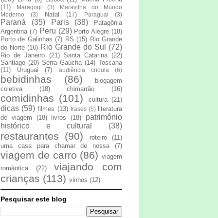
(11)
Maragogi
(3)
Maravilha do Mundo
Natal
(17)
Moderno
(3)
Paraguai
(3)
Paraná
(35)
Paris
(38)
Patagônia
Peru
(29)
Argentina
(7)
Porto Alegre
(18)
Porto de Galinhas
(7)
RS
(15)
Rio Grande
Rio Grande do Sul
(72)
do Norte
(16)
Rio de Janeiro
(21)
Santa Catarina
(22)
Santiago
(20)
Serra Gaúcha
(14)
Toscana
(11)
Uruguai
(7)
audiência crioula
(6)
bebidinhas
(86)
blogagem
coletiva
(18)
chimarrão
(16)
comidinhas
(101)
cultura
(21)
dicas
(59)
filmes
(13)
literatura
frases
(5)
patrimônio
de viagem
(18)
livros
(18)
histórico e cultural
(38)
restaurantes
(90)
roteiro
(11)
uma casa para chamar de nossa
(7)
viagem de carro
(86)
viagem
viajando com
romântica
(22)
crianças
(113)
vinhos
(12)
Pesquisar este blog