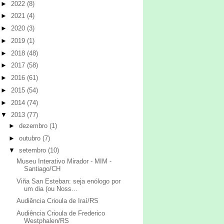
►
2022
(8)
►
2021
(4)
►
2020
(3)
►
2019
(1)
►
2018
(48)
►
2017
(58)
►
2016
(61)
►
2015
(54)
►
2014
(74)
▼
2013
(77)
►
dezembro
(1)
►
outubro
(7)
▼
setembro
(10)
Museu Interativo Mirador - MIM -
Santiago/CH
Viña San Esteban: seja enólogo por
um dia (ou Noss...
Audiência Crioula de Iraí/RS
Audiência Crioula de Frederico
Westphalen/RS