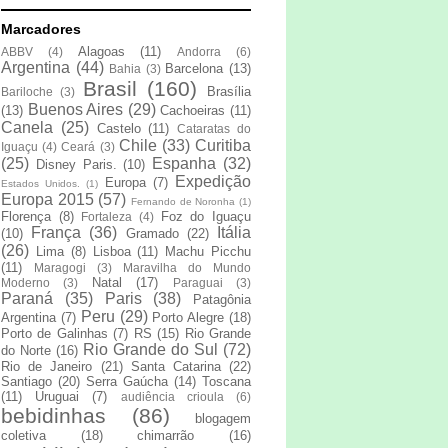
Marcadores
Alagoas
(11)
ABBV
(4)
Andorra
(6)
Argentina
(44)
Barcelona
(13)
Bahia
(3)
Brasil
(160)
Brasília
Bariloche
(3)
Buenos Aires
(29)
(13)
Cachoeiras
(11)
Canela
(25)
Castelo
(11)
Cataratas do
Chile
(33)
Curitiba
Iguaçu
(4)
Ceará
(3)
(25)
Espanha
(32)
Disney Paris.
(10)
Expedição
Europa
(7)
Estados Unidos.
(1)
Europa 2015
(57)
Fernando de Noronha
(1)
Florença
(8)
Foz do Iguaçu
Fortaleza
(4)
França
(36)
Itália
(10)
Gramado
(22)
(26)
Lima
(8)
Lisboa
(11)
Machu Picchu
(11)
Maragogi
(3)
Maravilha do Mundo
Natal
(17)
Moderno
(3)
Paraguai
(3)
Paraná
(35)
Paris
(38)
Patagônia
Peru
(29)
Argentina
(7)
Porto Alegre
(18)
Porto de Galinhas
(7)
RS
(15)
Rio Grande
Rio Grande do Sul
(72)
do Norte
(16)
Rio de Janeiro
(21)
Santa Catarina
(22)
Santiago
(20)
Serra Gaúcha
(14)
Toscana
(11)
Uruguai
(7)
audiência crioula
(6)
bebidinhas
(86)
blogagem
coletiva
(18)
chimarrão
(16)