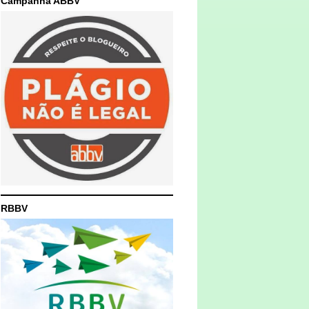
Campanha ABBV
RBBV