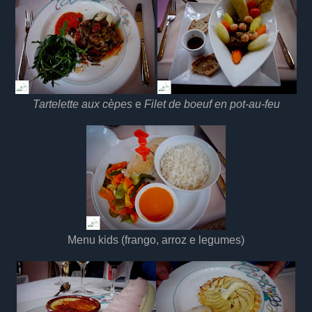
Tartelette aux cèpes
e
Filet de boeuf en pot-au-feu
Menu kids (frango, arroz e legumes)