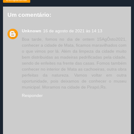
Um comentário:
Unknown
16 de agosto de 2021 às 14:13
Boa tarde, fomos no dia de ontem 15AgÔsto2021,
conhecer a cidade de Mata, ficamos maravilhados com
o que vimos por lá. Além da limpeza da cidade muito
bem distribuidas as madeiras pedrificadas pela cidade,
sendo de enfeites na frente das casas. Fomos também
conhecer no interior de Mata as cachoeiras, outra obra
perfeitas da natureza. Vamos voltar em outra
oportunidade, pois deixamos de conhecer o museu
municipal. Moramos na cidade de Pirapó,Rs.
Responder