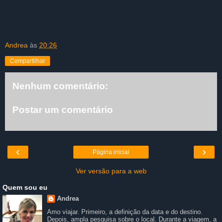
Andrea
às
20:26
Compartilhar
Nenhum comentário:
Postar um comentário
‹
›
Página inicial
Ver versão para a web
Quem sou eu
Andrea
Amo viajar. Primeiro, a definição da data e do destino.
Depois, ampla pesquisa sobre o local. Durante a viagem, a