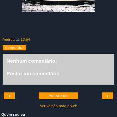
Andrea
às
13:54
Compartilhar
Nenhum comentário:
Postar um comentário
‹
›
Página inicial
Ver versão para a web
Quem sou eu