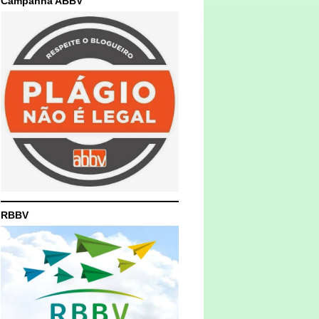
Campanha ABBV
RBBV