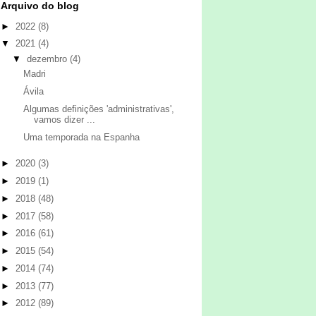
Arquivo do blog
►
2022
(8)
▼
2021
(4)
▼
dezembro
(4)
Madri
Ávila
Algumas definições 'administrativas',
vamos dizer ...
Uma temporada na Espanha
►
2020
(3)
►
2019
(1)
►
2018
(48)
►
2017
(58)
►
2016
(61)
►
2015
(54)
►
2014
(74)
►
2013
(77)
►
2012
(89)