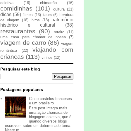
coletiva
(18)
chimarrão
(16)
comidinhas
(101)
cultura
(21)
dicas
(59)
filmes
(13)
literatura
frases
(5)
patrimônio
de viagem
(18)
livros
(18)
histórico e cultural
(38)
restaurantes
(90)
roteiro
(11)
uma casa para chamar de nossa
(7)
viagem de carro
(86)
viagem
viajando com
romântica
(22)
crianças
(113)
vinhos
(12)
Pesquisar este blog
Postagens populares
Cinco castelos franceses
e um brasileiro
Este post integra mais
uma ação chamada de
blogagem coletiva, que é
quando diversos blogs
escrevem sobre um determinado tema.
Neste m...