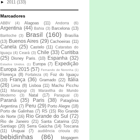
►
2011
(133)
Marcadores
Alagoas
(11)
ABBV
(4)
Andorra
(6)
Argentina
(44)
Barcelona
(13)
Bahia
(3)
Brasil
(160)
Brasília
Bariloche
(3)
Buenos Aires
(29)
(13)
Cachoeiras
(11)
Canela
(25)
Castelo
(11)
Cataratas do
Chile
(33)
Curitiba
Iguaçu
(4)
Ceará
(3)
(25)
Espanha
(32)
Disney Paris.
(10)
Expedição
Europa
(7)
Estados Unidos.
(1)
Europa 2015
(57)
Fernando de Noronha
(1)
Florença
(8)
Foz do Iguaçu
Fortaleza
(4)
França
(36)
Itália
(10)
Gramado
(22)
(26)
Lima
(8)
Lisboa
(11)
Machu Picchu
(11)
Maragogi
(3)
Maravilha do Mundo
Natal
(17)
Moderno
(3)
Paraguai
(3)
Paraná
(35)
Paris
(38)
Patagônia
Peru
(29)
Argentina
(7)
Porto Alegre
(18)
Porto de Galinhas
(7)
RS
(15)
Rio Grande
Rio Grande do Sul
(72)
do Norte
(16)
Rio de Janeiro
(21)
Santa Catarina
(22)
Santiago
(20)
Serra Gaúcha
(14)
Toscana
(11)
Uruguai
(7)
audiência crioula
(6)
bebidinhas
(86)
blogagem