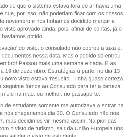
do de que o sistema estava fora do ar havia uma
e que, por isso, não poderiam ficar com os nossos
 de novembro e nós tínhamos decidido marcar a
sto aprovado ainda, pois, afinal de contas, já o
havíamos obtido.
ação' do visto, o consulado não cobrou a taxa e,
s documentos nessa data. Mas o pedido só entrou
ezembro! Passou mais uma semana e nada. E as
 19 de dezembro. Estratégias à parte, no dia 13
 novo visto estava 'resuelto'. Tinha quase certeza
ia seguinte fomos ao Consulado para ter a certeza
om ele na mão, ou melhor, no passaporte.
to de estudante somente me autorizava a entrar na
e nós chegariamos dia 20. O Consulado não nos
 27, mas decidimos vir mesmo assim. Na pior das
com o visto de turismo, sair da União Europeia uns
para validar o visto de estudante.