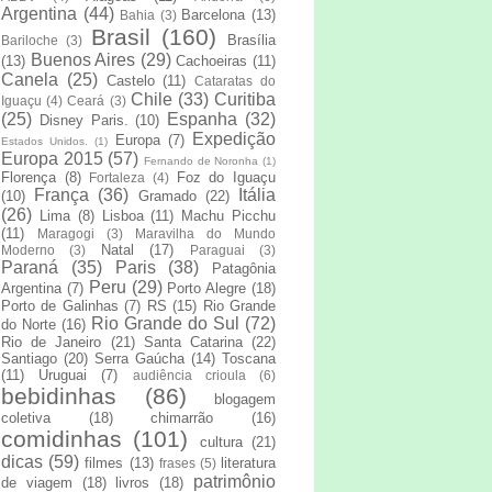
Argentina
(44)
Barcelona
(13)
Bahia
(3)
Brasil
(160)
Brasília
Bariloche
(3)
Buenos Aires
(29)
(13)
Cachoeiras
(11)
Canela
(25)
Castelo
(11)
Cataratas do
Chile
(33)
Curitiba
Iguaçu
(4)
Ceará
(3)
(25)
Espanha
(32)
Disney Paris.
(10)
Expedição
Europa
(7)
Estados Unidos.
(1)
Europa 2015
(57)
Fernando de Noronha
(1)
Florença
(8)
Foz do Iguaçu
Fortaleza
(4)
França
(36)
Itália
(10)
Gramado
(22)
(26)
Lima
(8)
Lisboa
(11)
Machu Picchu
(11)
Maragogi
(3)
Maravilha do Mundo
Natal
(17)
Moderno
(3)
Paraguai
(3)
Paraná
(35)
Paris
(38)
Patagônia
Peru
(29)
Argentina
(7)
Porto Alegre
(18)
Porto de Galinhas
(7)
RS
(15)
Rio Grande
Rio Grande do Sul
(72)
do Norte
(16)
Rio de Janeiro
(21)
Santa Catarina
(22)
Santiago
(20)
Serra Gaúcha
(14)
Toscana
(11)
Uruguai
(7)
audiência crioula
(6)
bebidinhas
(86)
blogagem
coletiva
(18)
chimarrão
(16)
comidinhas
(101)
cultura
(21)
dicas
(59)
filmes
(13)
literatura
frases
(5)
patrimônio
de viagem
(18)
livros
(18)