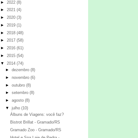
►
2022
(8)
►
2021
(4)
►
2020
(3)
►
2019
(1)
►
2018
(48)
►
2017
(58)
►
2016
(61)
►
2015
(54)
▼
2014
(74)
►
dezembro
(8)
►
novembro
(6)
►
outubro
(8)
►
setembro
(8)
►
agosto
(8)
▼
julho
(10)
Álbuns de Viagens: você faz?
Bistrot Brillat - Gramado/RS
Gramado Zoo - Gramado/RS
Hotel e Spa Laje de Pedra -