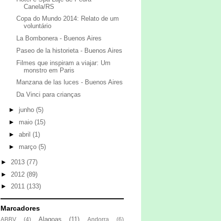
Canela/RS
Copa do Mundo 2014: Relato de um
voluntário
La Bombonera - Buenos Aires
Paseo de la historieta - Buenos Aires
Filmes que inspiram a viajar: Um
monstro em Paris
Manzana de las luces - Buenos Aires
Da Vinci para crianças
►
junho
(5)
►
maio
(15)
►
abril
(1)
►
março
(5)
►
2013
(77)
►
2012
(89)
►
2011
(133)
Marcadores
Alagoas
(11)
ABBV
(4)
Andorra
(6)