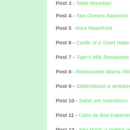
Post 3
-
Table Mountain
Post 4 -
Two Oceans Aquarium
Post 5
W&A Waterfront
-
Post 6 -
Castle of a Good Hope
Post 7 -
Tiger's Milk Restaurant
Post 8 -
Restaurante Mama Áfr
Post 9 -
Sttelenbosch e arredor
Post 10 -
Safari em Inverdoorn
Post 11 -
Cabo da Boa Espera
Post 12 -
Sea Point: o melhor 