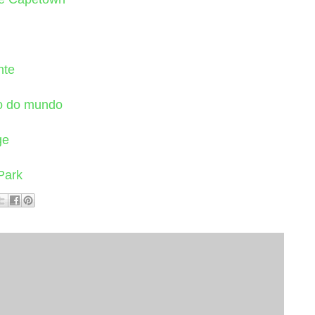
nte
go do mundo
ge
Park