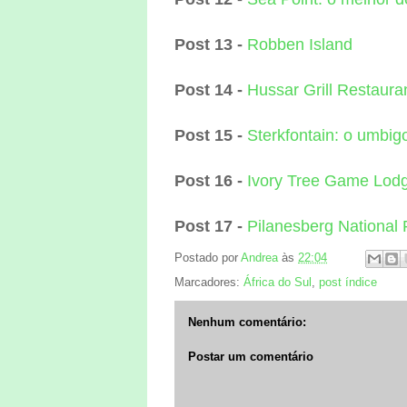
Post 13 -
Robben Island
Post 14 -
Hussar Grill Restaura
Post 15 -
Sterkfontain: o umbi
Post 16 -
Ivory Tree Game Lod
Post 17 -
Pilanesberg National 
Postado por
Andrea
às
22:04
Marcadores:
África do Sul
,
post índice
Nenhum comentário:
Postar um comentário