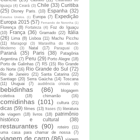
Chile
(33)
Curitiba
Iguaçu
(4)
Ceará
(3)
(25)
Espanha
(32)
Disney Paris.
(10)
Expedição
Europa
(7)
Estados Unidos.
(1)
Europa 2015
(57)
Fernando de Noronha
(1)
Florença
(8)
Foz do Iguaçu
Fortaleza
(4)
França
(36)
Itália
(10)
Gramado
(22)
(26)
Lima
(8)
Lisboa
(11)
Machu Picchu
(11)
Maragogi
(3)
Maravilha do Mundo
Natal
(17)
Moderno
(3)
Paraguai
(3)
Paraná
(35)
Paris
(38)
Patagônia
Peru
(29)
Argentina
(7)
Porto Alegre
(18)
Porto de Galinhas
(7)
RS
(15)
Rio Grande
Rio Grande do Sul
(72)
do Norte
(16)
Rio de Janeiro
(21)
Santa Catarina
(22)
Santiago
(20)
Serra Gaúcha
(14)
Toscana
(11)
Uruguai
(7)
audiência crioula
(6)
bebidinhas
(86)
blogagem
coletiva
(18)
chimarrão
(16)
comidinhas
(101)
cultura
(21)
dicas
(59)
filmes
(13)
literatura
frases
(5)
patrimônio
de viagem
(18)
livros
(18)
histórico e cultural
(38)
restaurantes
(90)
roteiro
(11)
uma casa para chamar de nossa
(7)
viagem de carro
(86)
viagem