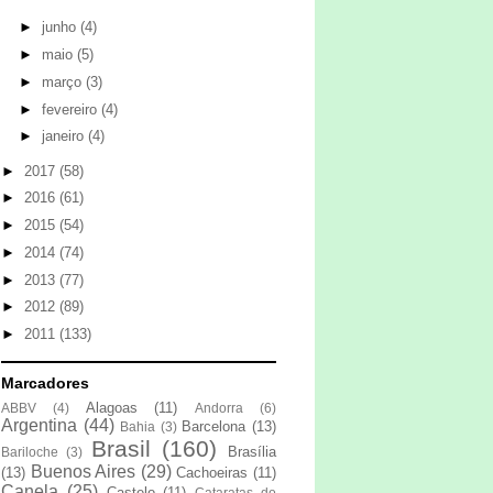
►
junho
(4)
►
maio
(5)
►
março
(3)
►
fevereiro
(4)
►
janeiro
(4)
►
2017
(58)
►
2016
(61)
►
2015
(54)
►
2014
(74)
►
2013
(77)
►
2012
(89)
►
2011
(133)
Marcadores
Alagoas
(11)
ABBV
(4)
Andorra
(6)
Argentina
(44)
Barcelona
(13)
Bahia
(3)
Brasil
(160)
Brasília
Bariloche
(3)
Buenos Aires
(29)
(13)
Cachoeiras
(11)
Canela
(25)
Castelo
(11)
Cataratas do