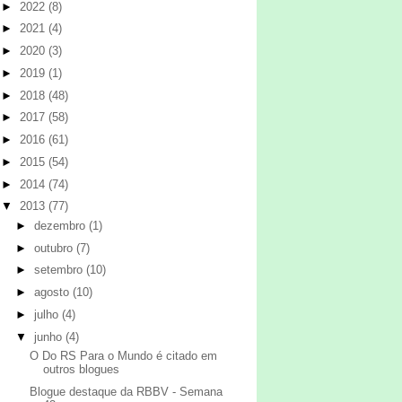
►
2022
(8)
►
2021
(4)
►
2020
(3)
►
2019
(1)
►
2018
(48)
►
2017
(58)
►
2016
(61)
►
2015
(54)
►
2014
(74)
▼
2013
(77)
►
dezembro
(1)
►
outubro
(7)
►
setembro
(10)
►
agosto
(10)
►
julho
(4)
▼
junho
(4)
O Do RS Para o Mundo é citado em
outros blogues
Blogue destaque da RBBV - Semana