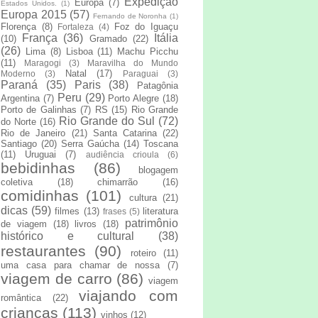
Expedição
Europa
(7)
Estados Unidos.
(1)
Europa 2015
(57)
Fernando de Noronha
(1)
Florença
(8)
Foz do Iguaçu
Fortaleza
(4)
França
(36)
Itália
(10)
Gramado
(22)
(26)
Lima
(8)
Lisboa
(11)
Machu Picchu
(11)
Maragogi
(3)
Maravilha do Mundo
Natal
(17)
Moderno
(3)
Paraguai
(3)
Paraná
(35)
Paris
(38)
Patagônia
Peru
(29)
Argentina
(7)
Porto Alegre
(18)
Porto de Galinhas
(7)
RS
(15)
Rio Grande
Rio Grande do Sul
(72)
do Norte
(16)
Rio de Janeiro
(21)
Santa Catarina
(22)
Santiago
(20)
Serra Gaúcha
(14)
Toscana
(11)
Uruguai
(7)
audiência crioula
(6)
bebidinhas
(86)
blogagem
coletiva
(18)
chimarrão
(16)
comidinhas
(101)
cultura
(21)
dicas
(59)
filmes
(13)
literatura
frases
(5)
patrimônio
de viagem
(18)
livros
(18)
histórico e cultural
(38)
restaurantes
(90)
roteiro
(11)
uma casa para chamar de nossa
(7)
viagem de carro
(86)
viagem
viajando com
romântica
(22)
crianças
(113)
vinhos
(12)