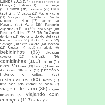
Europa 2015
(57)
Fernando de Noronha
(1)
Florença
(8)
Foz do Iguaçu
Fortaleza
(4)
França
(36)
Itália
(10)
Gramado
(22)
(26)
Lima
(8)
Lisboa
(11)
Machu Picchu
(11)
Maragogi
(3)
Maravilha do Mundo
Natal
(17)
Moderno
(3)
Paraguai
(3)
Paraná
(35)
Paris
(38)
Patagônia
Peru
(29)
Argentina
(7)
Porto Alegre
(18)
Porto de Galinhas
(7)
RS
(15)
Rio Grande
Rio Grande do Sul
(72)
do Norte
(16)
Rio de Janeiro
(21)
Santa Catarina
(22)
Santiago
(20)
Serra Gaúcha
(14)
Toscana
(11)
Uruguai
(7)
audiência crioula
(6)
bebidinhas
(86)
blogagem
coletiva
(18)
chimarrão
(16)
comidinhas
(101)
cultura
(21)
dicas
(59)
filmes
(13)
literatura
frases
(5)
patrimônio
de viagem
(18)
livros
(18)
histórico e cultural
(38)
restaurantes
(90)
roteiro
(11)
uma casa para chamar de nossa
(7)
viagem de carro
(86)
viagem
viajando com
romântica
(22)
crianças
(113)
vinhos
(12)