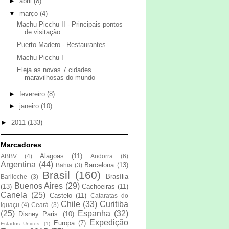
►
abril
(8)
▼
março
(4)
Machu Picchu II - Principais pontos
de visitação
Puerto Madero - Restaurantes
Machu Picchu I
Eleja as novas 7 cidades
maravilhosas do mundo
►
fevereiro
(8)
►
janeiro
(10)
►
2011
(133)
Marcadores
Alagoas
(11)
ABBV
(4)
Andorra
(6)
Argentina
(44)
Barcelona
(13)
Bahia
(3)
Brasil
(160)
Brasília
Bariloche
(3)
Buenos Aires
(29)
(13)
Cachoeiras
(11)
Canela
(25)
Castelo
(11)
Cataratas do
Chile
(33)
Curitiba
Iguaçu
(4)
Ceará
(3)
(25)
Espanha
(32)
Disney Paris.
(10)
Expedição
Europa
(7)
Estados Unidos.
(1)